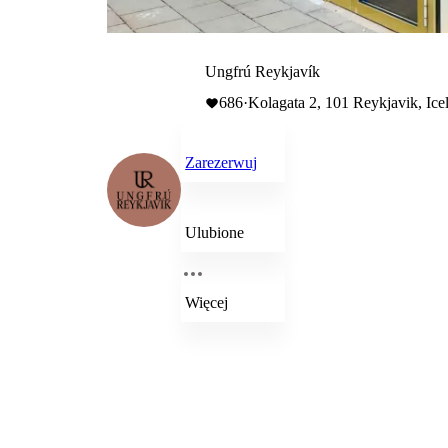
Ungfrú Reykjavík
686
·
Kolagata 2, 101 Reykjavik, Ice
Zarezerwuj
Ulubione
Więcej