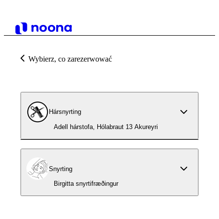
Wybierz, co zarezerwować
Hársnyrting
Adell hárstofa, Hólabraut 13 Akureyri
Snyrting
Birgitta snyrtifræðingur