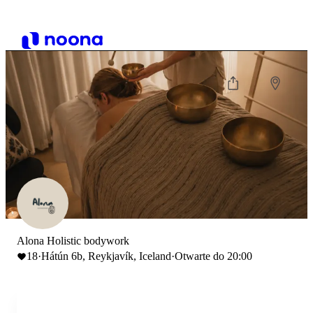
Alona Holistic bodywork
18
·
Hátún 6b, Reykjavík, Iceland
·
Otwarte do 20:00