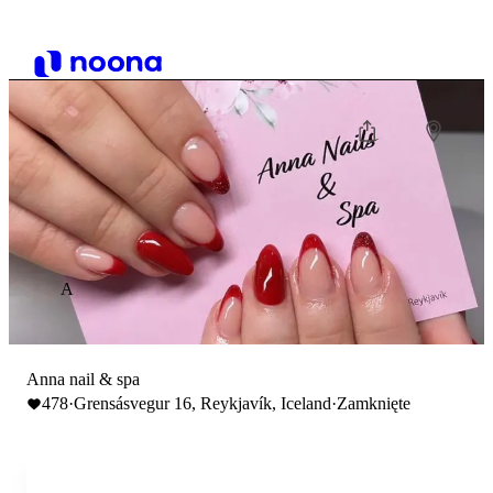
A
Anna nail & spa
478
·
Grensásvegur 16, Reykjavík, Iceland
·
Zamknięte