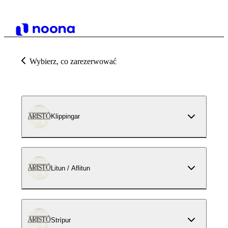
Wybierz, co zarezerwować
Klippingar
Litun / Aflitun
Strípur