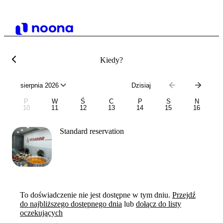
Kiedy?
sierpnia 2026
Dzisiaj
P
W
Ś
C
P
S
N
10
11
12
13
14
15
16
Standard reservation
To doświadczenie nie jest dostępne w tym dniu.
Przejdź
do najbliższego dostępnego dnia
lub
dołącz do listy
oczekujących