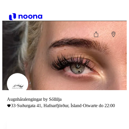
Augnháralengingar by Sóllilja
33
·
Suðurgata 41, Hafnarfjörður, Ísland
·
Otwarte do 22:00