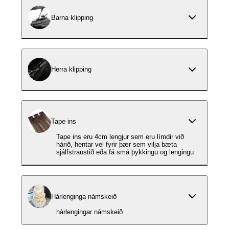
Barna klipping
Herra klipping
Tape ins
Tape ins eru 4cm lengjur sem eru límdir við
hárið, hentar vel fyrir þær sem vilja bæta
sjálfstraustið eða fá smá þykkingu og lengingu
Hárlenginga námskeið
hàrlengingar námskeið