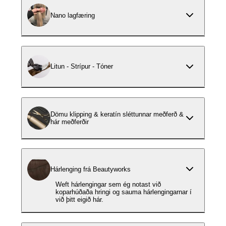
Nano lagfæring
Litun - Strípur - Tóner
Dömu klipping & keratín sléttunnar meðferð &
hár meðferðir
Hárlenging frá Beautyworks
Weft hárlengingar sem ég notast við
koparhúðaða hringi og sauma hárlengingarnar í
við þitt eigið hár.