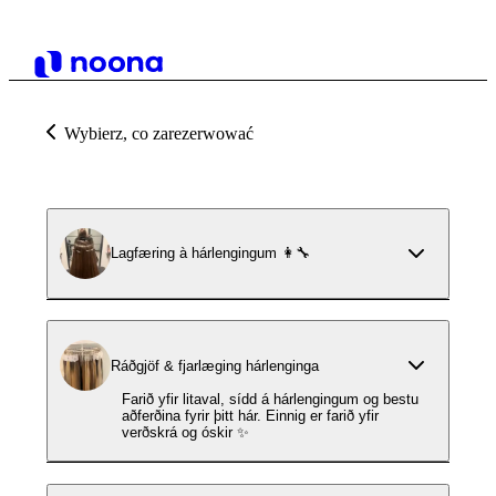
Wybierz, co zarezerwować
Lagfæring à hárlengingum 👩‍🔧
Ráðgjöf & fjarlæging hárlenginga
Farið yfir litaval, sídd á hárlengingum og bestu
aðferðina fyrir þitt hár. Einnig er farið yfir
verðskrá og óskir ✨