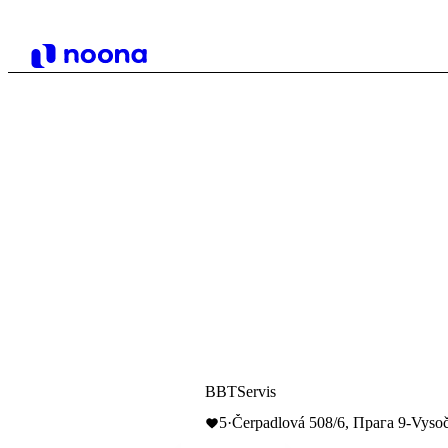
BBTServis
5
·
Čerpadlová 508/6, Прага 9-Vysoč