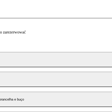
co zarezerwować
brancelha e buço