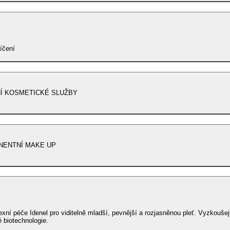
líčení
Í KOSMETICKÉ SLUŽBY
NENTNÍ MAKE UP
če Idenel pro viditelně mladší, pevnější a rozjasněnou pleť. Vyzkoušejte! Objevte sílu
 biotechnologie.