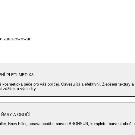
co zarezerwować
NÍ PLETI MEDIK8
ní kosmetická péče pro váš obličej. Osvěžující a efektivní. Zlepšení textury a
í zážitek a výsledky.
 ŘASY A OBOČÍ
iller, Brow Filler, uprava obočí s barvou BRONSUN, kompletní barvení obočí a