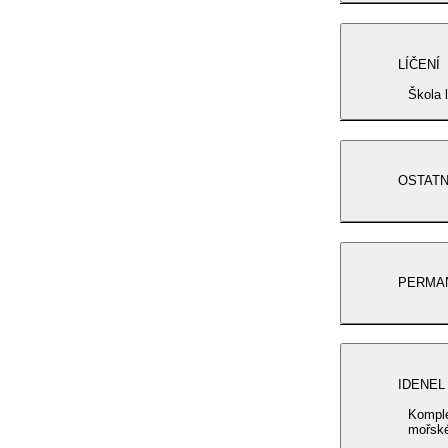
LÍČENÍ
Škola 
OSTATN
PERMA
IDENEL
Komplexní pé
mořské