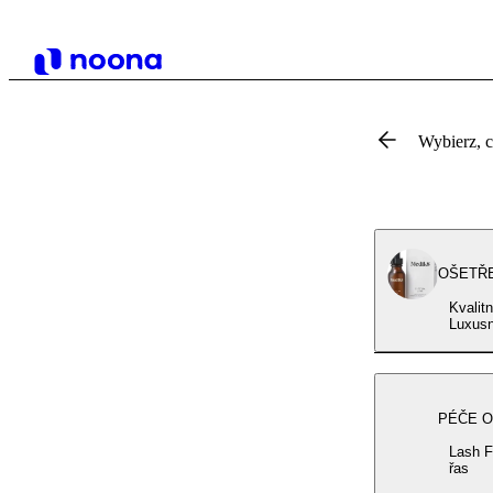
Wybierz, 
OŠETŘE
Kvalit
Luxusn
PÉČE O
Lash F
řas