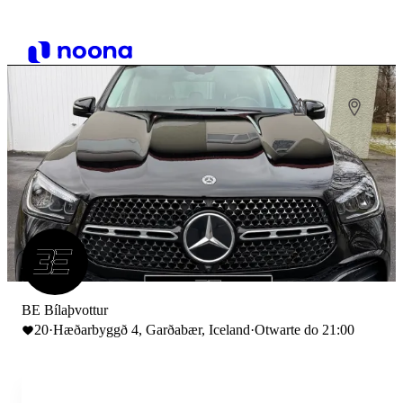
BE Bílaþvottur
20
·
Hæðarbyggð 4, Garðabær, Iceland
·
Otwarte do 21:00