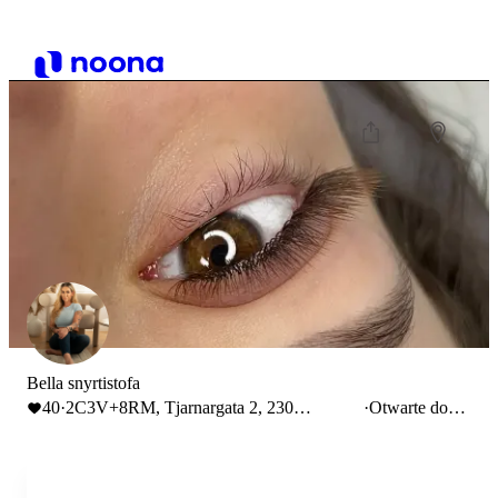
Bella snyrtistofa
40
·
2C3V+8RM, Tjarnargata 2, 230
·
Otwarte do
Keflavík, Islandia
14:00