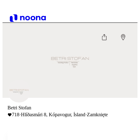
Betri Stofan
718
·
Hlíðasmári 8, Kópavogur, Ísland
·
Zamknięte