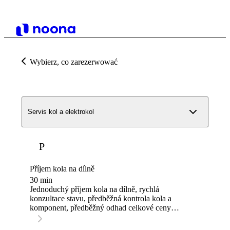
Wybierz, co zarezerwować
Servis kol a elektrokol
P
Příjem kola na dílně
30 min
Jednoduchý příjem kola na dílně, rychlá
konzultace stavu, předběžná kontrola kola a
komponent, předběžný odhad celkové ceny
servisu. Přesná cena servisu je stanovena až po
bližší kontrole a diagnostice kola, předem Vás