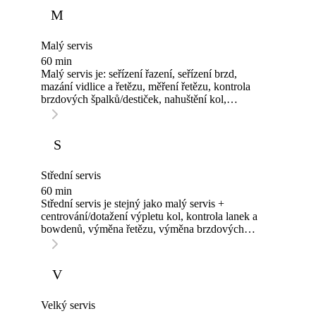
kontaktuji s výslednou cenou, pokud ji
M
odsouhlasíte, obratem kolo opravím.
Malý servis
60 min
Malý servis je: seřízení řazení, seřízení brzd,
mazání vidlice a řetězu, měření řetězu, kontrola
brzdových špalků/destiček, nahuštění kol,
dotažení šroubových spojů, nafoukání
vidlice/tlumiče. Cena nezahrnuje výměnu
opotřebovaných komponentů a práci za výměnu,
S
ale konečnou cenu se dozvíte vždy předem.
Střední servis
60 min
Střední servis je stejný jako malý servis +
centrování/dotažení výpletu kol, kontrola lanek a
bowdenů, výměna řetězu, výměna brzdových
špalků/destiček.
V
Velký servis