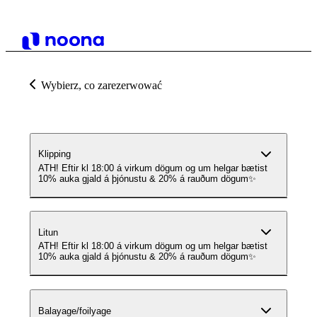
Wybierz, co zarezerwować
Klipping
ATH! Eftir kl 18:00 á virkum dögum og um helgar bætist
10% auka gjald á þjónustu & 20% á rauðum dögum✨
Litun
ATH! Eftir kl 18:00 á virkum dögum og um helgar bætist
10% auka gjald á þjónustu & 20% á rauðum dögum✨
Balayage/foilyage