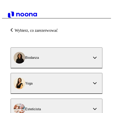
Wybierz, co zarezerwować
Biodanza
Yoga
Esteticista