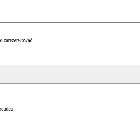
co zarezerwować
peutica