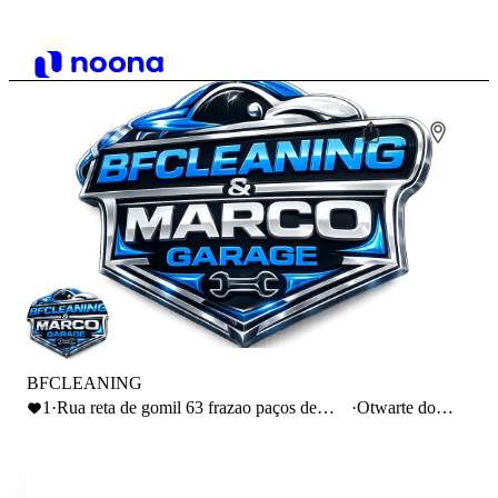
BFCLEANING
1
·
Rua reta de gomil 63 frazao paços de
·
Otwarte do
Ferreira
14:00