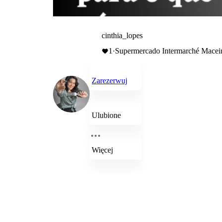
cinthia_lopes
1
·
Supermercado Intermarché Maceir
Zarezerwuj
Ulubione
Więcej