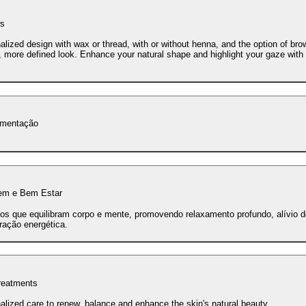
s
alized design with wax or thread, with or without henna, and the option of brow
er, more defined look. Enhance your natural shape and highlight your gaze wi
gmentação
m e Bem Estar
os que equilibram corpo e mente, promovendo relaxamento profundo, alívio d
ração energética.
reatments
alized care to renew, balance and enhance the skin's natural beauty.