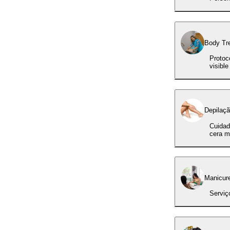
Body Tr
Protoc
visible
Depilaç
Cuidad
cera m
Manicur
Serviç