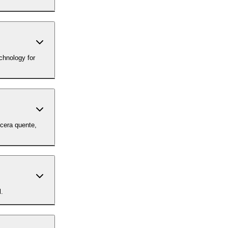
chnology for
cera quente,
l.