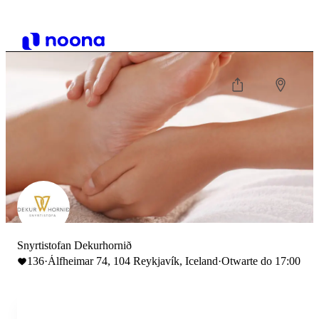
Snyrtistofan Dekurhornið
136
·
Álfheimar 74, 104 Reykjavík, Iceland
·
Otwarte do 17:00