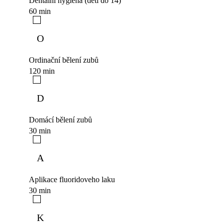
Dentální hygiena (děti do 14)
60 min
O
Ordinační bělení zubů
120 min
D
Domácí bělení zubů
30 min
A
Aplikace fluoridoveho laku
30 min
K