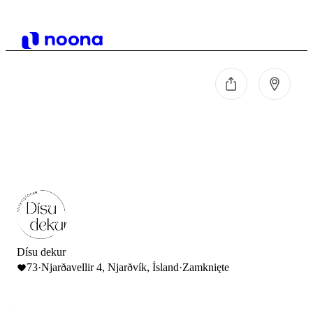
Dísu dekur
73
·
Njarðavellir 4, Njarðvík, Ísland
·
Zamknięte