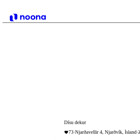
Dísu dekur
73
·
Njarðavellir 4, Njarðvík, Ísland
·