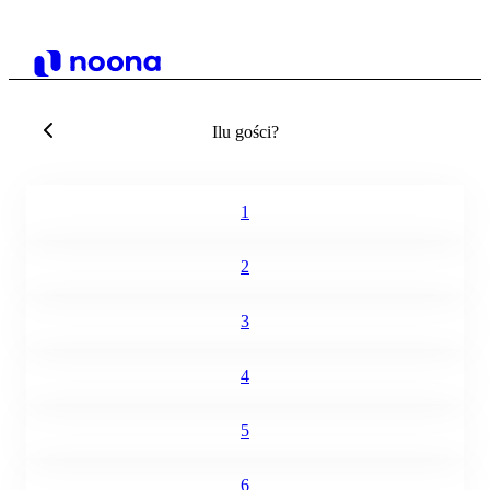
Ilu gości?
1
2
3
4
5
6