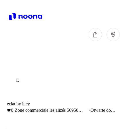
E
eclat by lucy
0
·
Zone commerciale les alizés 56950
·
Otwarte do
crach
19:00