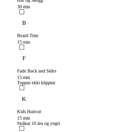
Hár og Skegg
30 min
B
Beard Trim
15 min
F
Fade Back and Sides
15 min
Toppur ekki klipptur
K
Kids Haircut
15 min
Strákar 10 ára og yngri