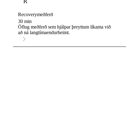
R
Recoverymeðferð
30 min
Öflug meðferð sem hjálpar þreyttum líkama við
að ná langtímaendurheimt.