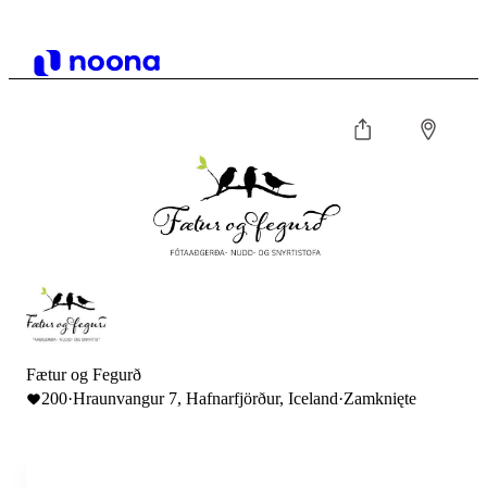
Fætur og Fegurð
200
·
Hraunvangur 7, Hafnarfjörður, Iceland
·
Zamknięte