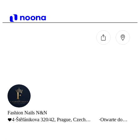
Fashion Nails N&N
4
·
Štěfánikova 320/42, Prague, Czech
·
Otwarte do
Republic
20:00