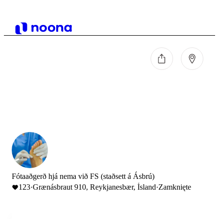
Fótaaðgerð hjá nema við FS (staðsett á Ásbrú)
123
·
Grænásbraut 910, Reykjanesbær, Ísland
·
Zamknięte