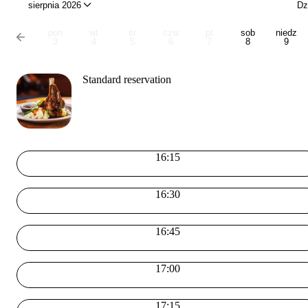
sierpnia 2026
Dz
pon
wt
śr
czw
pt
sob
niedz
3
4
5
6
7
8
9
Standard reservation
16:15
16:30
16:45
17:00
17:15