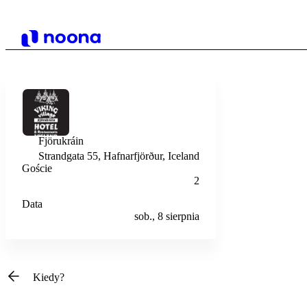
Fjörukráin
Strandgata 55, Hafnarfjörður, Iceland
Goście
2
Data
sob., 8 sierpnia
Kiedy?