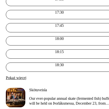
17:30
17:45
18:00
18:15
18:30
Pokaż więcej
Skötuveisla
Our ever-popular annual skate (fermented fish) buff
will be held on Þorláksmessa, December 23, from
11:30 AM to 9:00 PM. It is important to book in