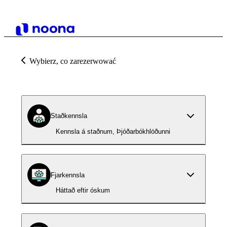
Wybierz, co zarezerwować
Staðkennsla
Kennsla á staðnum, Þjóðarbókhlöðunni
Fjarkennsla
Háttað eftir óskum