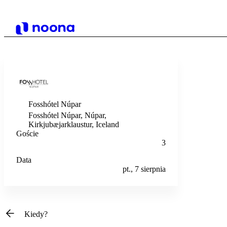
Fosshótel Núpar
Fosshótel Núpar, Núpar,
Kirkjubæjarklaustur, Iceland
Goście
3
Data
pt., 7 sierpnia
Kiedy?