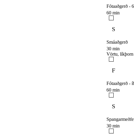
Fótaaðgerð - 6
60 min
S
Smáaðgerð
30 min
Vörtu, líkþorn
F
Fótaaðgerð - í
60 min
S
Spangarmeðfe
30 min