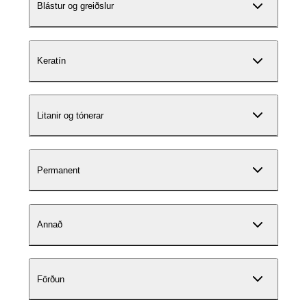
Blástur og greiðslur
Keratín
Litanir og tónerar
Permanent
Annað
Förðun