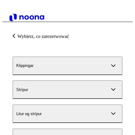
Wybierz, co zarezerwować
Klippingar
Strípur
Litur og strípur