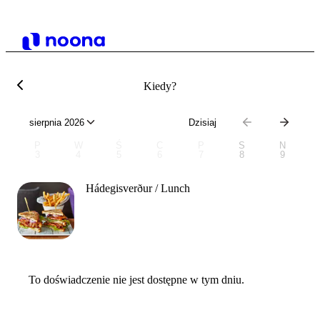
Kiedy?
sierpnia 2026
Dzisiaj
P
W
Ś
C
P
S
N
3
4
5
6
7
8
9
Hádegisverður / Lunch
To doświadczenie nie jest dostępne w tym dniu.