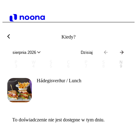
Kiedy?
sierpnia 2026
Dzisiaj
P
W
Ś
C
P
S
N
3
4
5
6
7
8
9
Hádegisverður / Lunch
To doświadczenie nie jest dostępne w tym dniu.