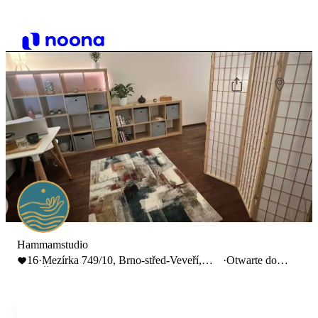
Hammamstudio
16
·
Mezírka 749/10, Brno-střed-Veveří,
·
Otwarte do
Česko
21:00