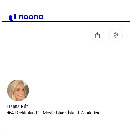
Hanna Rún
4
·
Brekkuland 1, Mosfellsbær, Ísland
·
Zamknięte