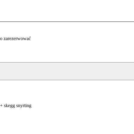
co zarezerwować
+ skegg snyrting