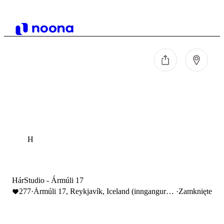
H
HárStudio - Ármúli 17
277
·
Ármúli 17, Reykjavík, Iceland (inngangur
·
Zamknięte
Makeup Studio Hörpu Kára)