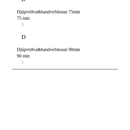
Djúpvöðva&bandvefslosun 75min
75 min
D
Djúpvöðva&bandvefslosun 90min
90 min