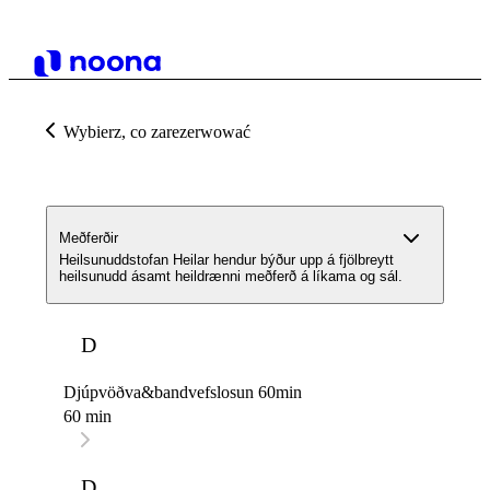
Wybierz, co zarezerwować
Meðferðir
Heilsunuddstofan Heilar hendur býður upp á fjölbreytt
heilsunudd ásamt heildrænni meðferð á líkama og sál.
D
Djúpvöðva&bandvefslosun 60min
60 min
D