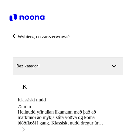
Wybierz, co zarezerwować
Bez kategorii
K
Klassískt nudd
75 min
Heilnudd yfir allan líkamann með það að
markmiði að mýkja stífa vöðva og koma
blóðflæði í gang. Klassískt nudd dregur úr
spennu, hjálpar líkamanum að slaka á og eykur
almenna vellíðan. 💫