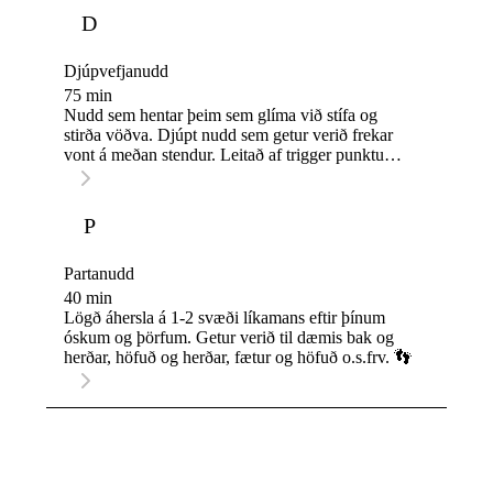
D
Djúpvefjanudd
75 min
Nudd sem hentar þeim sem glíma við stífa og
stirða vöðva. Djúpt nudd sem getur verið frekar
vont á meðan stendur. Leitað af trigger punktum
og unnið á þeim. Endað á slakandi höfuðnuddi.
💪✨
P
Partanudd
40 min
Lögð áhersla á 1-2 svæði líkamans eftir þínum
óskum og þörfum. Getur verið til dæmis bak og
herðar, höfuð og herðar, fætur og höfuð o.s.frv. 👣