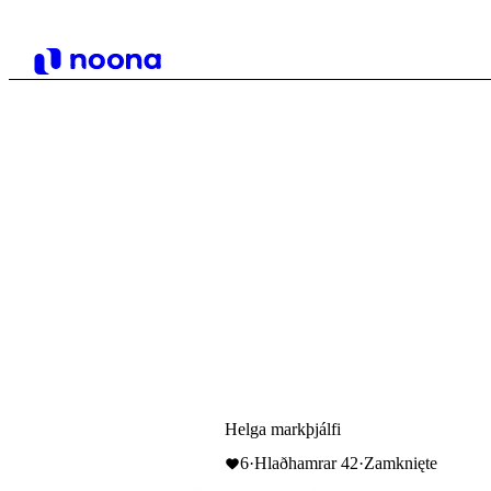
Helga markþjálfi
6
·
Hlaðhamrar 42
·
Zamknięte