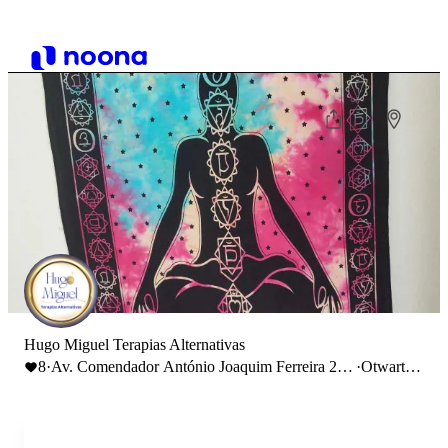
Hugo Miguel Terapias Alternativas
8
·
Av. Comendador António Joaquim Ferreira 25
·
Otwarte
RC, 5340-241 Macedo de Cavaleiros
do 23:45