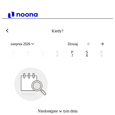
Kiedy?
sierpnia 2026
Dzisiaj
P
W
Ś
C
P
S
N
3
4
5
6
7
8
9
Niedostępne w tym dniu