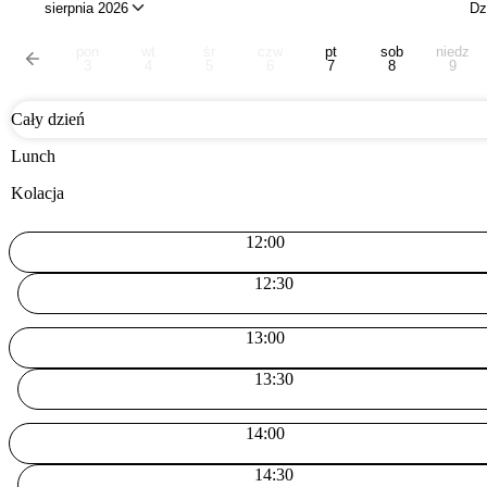
sierpnia 2026
Dz
pon
wt
śr
czw
pt
sob
niedz
3
4
5
6
7
8
9
Cały dzień
Lunch
Kolacja
12:00
12:30
13:00
13:30
14:00
14:30