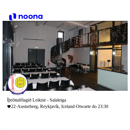
Íþróttafélagið Leiknir - Salaleiga
22
·
Austurberg, Reykjavík, Iceland
·
Otwarte do 23:30